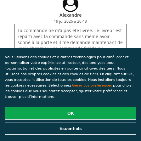
Alexandre
19 jui 2026 à 20:48
La commande ne m’a pas été livrée. Le livreur est
reparti avec la commande sans même avoir
sonné à la porte et il me demande maintenant de
venir chercher une commande froide au
restaurant. Scandaleux.
Nous utilisons des cookies et d'autres technologies pour améliorer et
personnaliser votre expérience utilisateur, des analyses pour
l'optimisation et des publicités en partenariat avec des tiers. Nous
utilisons nos propres cookies et des cookies de tiers. En cliquant sur OK,
vous acceptez l'utilisation de tous les cookies. Nous installons toujours
les cookies nécessaires. Sélectionnez
Gérer vos préférences
pour choisir
les cookies que vous souhaitez accepter, ajuster votre préférence et
trouver plus d'informations.
OK
Essentiels